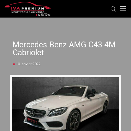
Mercedes-Benz AMG C43 4M
Cabriolet
■
10 janvier 2022