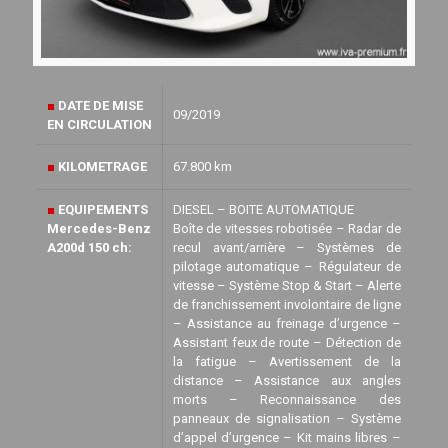
■
DATE DE MISE
09/2019
EN CIRCULATION
■
KILOMETRAGE
67.800 km
■
EQUIPEMENTS
DIESEL – BOITE AUTOMATIQUE
Mercedes-Benz
Boîte de vitesses robotisée – Radar de
A200d 150 ch:
recul avant/arrière – Systèmes de
pilotage automatique – Régulateur de
vitesse – Système Stop & Start – Alerte
de franchissement involontaire de ligne
– Assistance au freinage d’urgence –
Assistant feux de route – Détection de
la fatigue – Avertissement de la
distance – Assistance aux angles
morts – Reconnaissance des
panneaux de signalisation – Système
d’appel d’urgence – Kit mains libres –