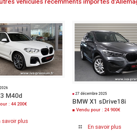
autres véhicules récemments importés d'Allema
 2026
■
27 décembre 2025
3 M40d
BMW X1 sDrive18i
our : 44 200€
■ Vendu pour : 24 900€
 savoir plus
En savoir plus