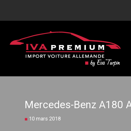
Mercedes-Benz A180 A
■
10 mars 2018