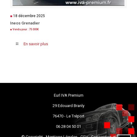
■
18 décembre 2025
Ineos Grenadier
■ Vendu pour : 75 000€
En savoir plus
Eurl IVA Premium
29 Edouard Branly
76470 - Le Tréport
06 28 04 50 01
© Copyright -
Mentions Légales
-
CGV
- Conception et