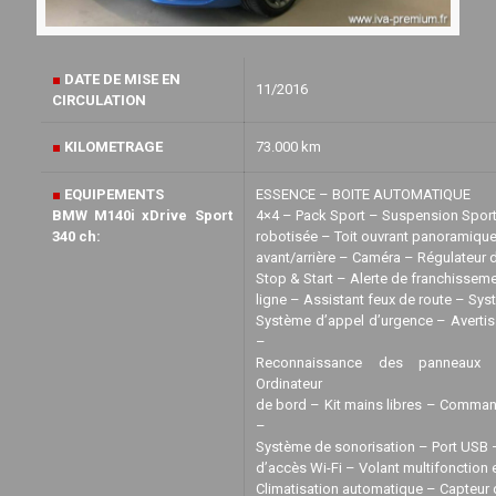
■
DATE DE MISE EN
11/2016
CIRCULATION
■
KILOMETRAGE
73.000 km
■
EQUIPEMENTS
ESSENCE – BOITE AUTOMATIQUE
BMW M140i xDrive Sport
4×4 – Pack Sport – Suspension Sport
340 ch:
robotisée – Toit ouvrant panoramique
avant/arrière – Caméra – Régulateur 
Stop & Start – Alerte de franchisseme
ligne – Assistant feux de route – Sy
Système d’appel d’urgence – Avertis
–
Reconnaissance des panneaux 
Ordinateur
de bord – Kit mains libres – Comman
–
Système de sonorisation – Port USB
d’accès Wi-Fi – Volant multifonction e
Climatisation automatique – Capteur 