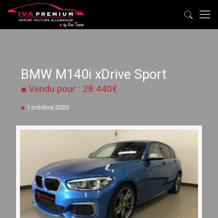
BMW M140i xDrive Sport
■ Vendu pour : 28 440€
■
1 octobre 2020