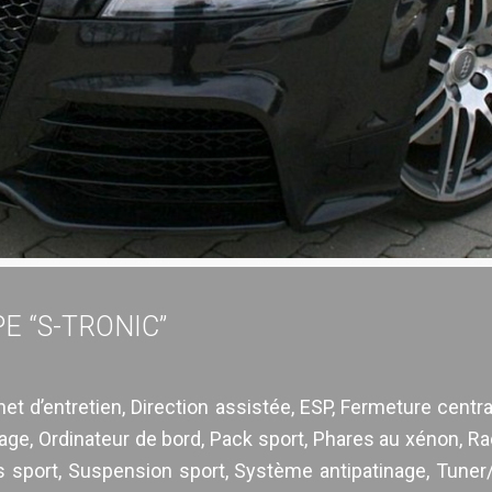
PE “S-TRONIC”
t d’entretien, Direction assistée, ESP, Fermeture central
age, Ordinateur de bord, Pack sport, Phares au xénon, Ra
s sport, Suspension sport, Système antipatinage, Tuner/ra