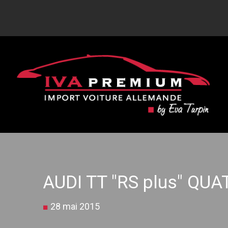
AUDI TT "RS plus" QU
■
28 mai 2015