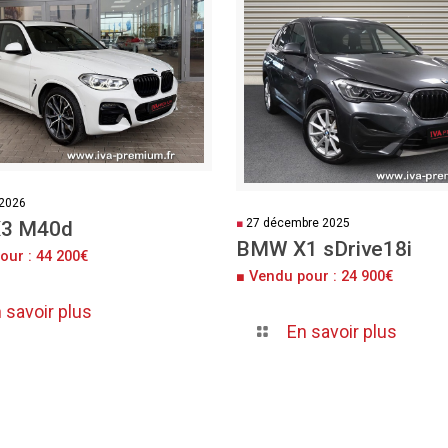
 2026
■
27 décembre 2025
3 M40d
BMW X1 sDrive18i
our : 44 200€
■ Vendu pour : 24 900€
 savoir plus
En savoir plus