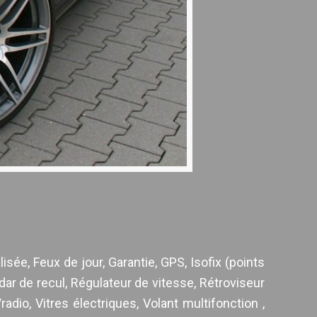
isée, Feux de jour, Garantie, GPS, Isofix (points
dar de recul, Régulateur de vitesse, Rétroviseur
dio, Vitres électriques, Volant multifonction ,