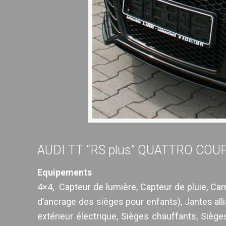
AUDI TT “RS plus” QUATTRO COU
Equipements
4×4, Capteur de lumière, Capteur de pluie, Carne
d’ancrage des sièges pour enfants), Jantes alli
extérieur électrique, Sièges chauffants, Siège