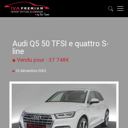
Audi Q5 50 TFSI e quattro S-
line
■ Vendu pour : 37 748€
■
13 décembre 2023