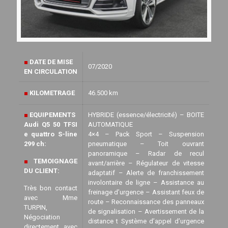
■
DATE DE MISE
07/2020
EN CIRCULATION
■
KILOMETRAGE
46.500 km
■
EQUIPEMENTS
HYBRIDE (essence/électricité) – BOITE
Audi Q5 50 TFSI
AUTOMATIQUE
e quattro S-line
4×4 – Pack Sport – Suspension
299 ch:
pneumatique – Toit ouvrant
panoramique – Radar de recul
■
TEMOIGNAGE
avant/arrière – Régulateur de vitesse
DU CLIENT:
adaptatif – Alerte de franchissement
involontaire de ligne – Assistance au
Très bon contact
freinage d’urgence – Assistant feux de
avec Mme
route – Reconnaissance des panneaux
TURPIN,
de signalisation – Avertissement de la
Négociation
distance t Système d’appel d’urgence
directement avec