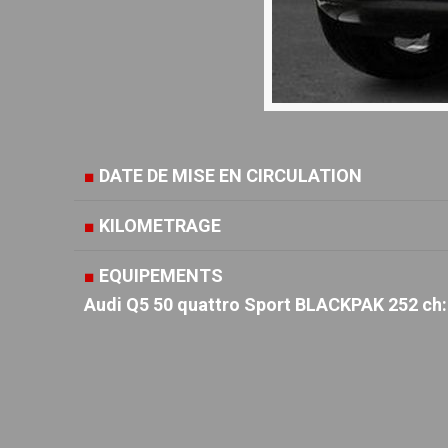
■
DATE DE MISE EN CIRCULATION
■
KILOMETRAGE
■
EQUIPEMENTS
Audi Q5 50 quattro Sport BLACKPAK 252 ch: