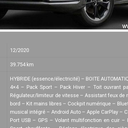
12/2020
39.754 km
HYBRIDE (essence/électricité) – BOITE AUTOMATI
4×4 – Pack Sport – Pack Hiver – Toit ouvrant pa
Régulateur/limiteur de vitesse – Assistant feux de r
bord – Kit mains libres – Cockpit numérique – Blu
musical intégré – Android Auto – Apple CarPlay –
Port USB – GPS – Volant multifonction en cuir – 