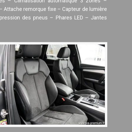
ges – Climatisation automatique 3 zones –
 – Attache remorque fixe – Capteur de lumière
a pression des pneus – Phares LED – Jantes