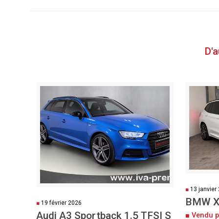
D'
■
13 janvier
BMW X
■
19 février 2026
Audi A3 Sportback 1.5 TFSI S
■ Vendu p