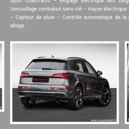
Sport chauffants – Réglage électrique des siè
Verrouillage centralisé sans clé – Hayon électrique
– Capteur de pluie – Contrôle automatique de l
alliage