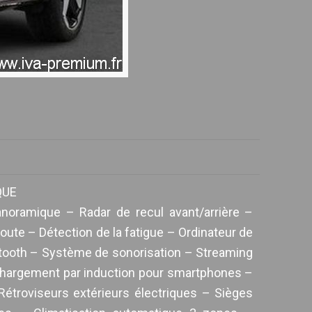
QUE
noramique – Radar de recul avant/arrière –
oute – Détection de la fatigue – Ordinateur de
etooth – Système de sonorisation – Streaming
 Chargement par induction pour smartphones –
Rétroviseurs extérieurs électriques – Sièges