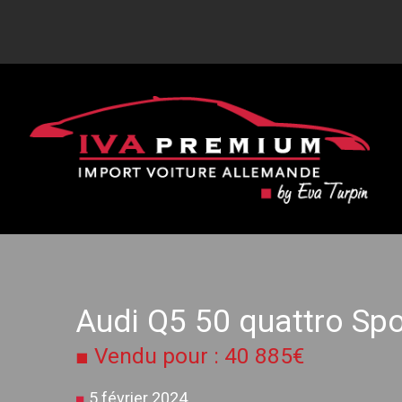
Audi Q5 50 quattro S
■ Vendu pour : 40 885€
■
5 février 2024