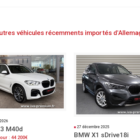
autres véhicules récemments importés d'Allema
 2026
■
27 décembre 2025
3 M40d
BMW X1 sDrive18i
our : 44 200€