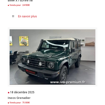
BMW X1 sDrive18i
■ Vendu pour : 24 900€
En savoir plus
■
18 décembre 2025
Ineos Grenadier
■ Vendu pour : 75 000€