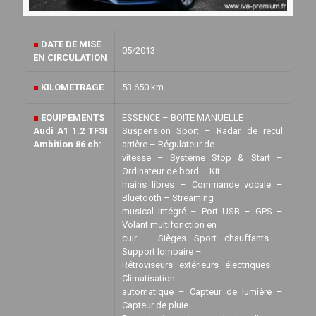
■
DATE DE MISE
05/2013
EN CIRCULATION
■
KILOMETRAGE
53.650 km
■
EQUIPEMENTS
ESSENCE – BOITE MANUELLE
Audi A1 1.2 TFSI
Suspension Sport – Radar de recul
Ambition 86 ch:
arrière – Régulateur de
vitesse – Système Stop & Start –
Ordinateur de bord – Kit
mains libres – Commande vocale –
Bluetooth – Streaming
musical intégré – Port USB – GPS –
Volant multifonction en
cuir – Sièges Sport chauffants –
Support lombaire –
Rétroviseurs extérieurs électriques –
Climatisation
automatique – Capteur de lumière –
Capteur de pluie –